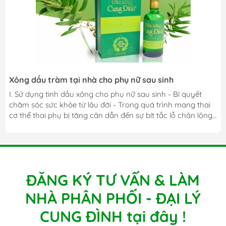
Xông dầu tràm tại nhà cho phụ nữ sau sinh
I. Sử dụng tinh dầu xông cho phụ nữ sau sinh - Bí quyết
chăm sóc sức khỏe từ lâu đời - Trong quá trình mang thai
cơ thể thai phụ bị tăng cân dẫn đến sự bít tắc lỗ chân lông.
Sau khi sinh, cơ thể phụ nữ có phần bị yếu đi và cần được
chăm sóc nhiều hơn. Lúc này mồ hôi và bụi bẩn tích tụ
khiến da sạm, sức đề kháng kém. - Vì thế xông hơi là
phương pháp truyền thống được tin dùng cho sản phụ để
cải thiện tình trạng sức khỏe sau sinh...
ĐĂNG KÝ TƯ VẤN & LÀM
NHÀ PHÂN PHỐI - ĐẠI LÝ
CUNG ĐÌNH tại đây !