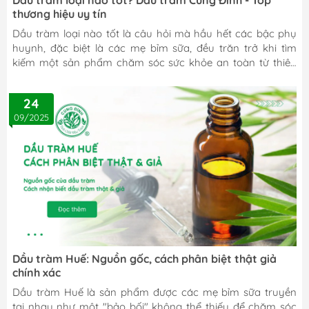
thương hiệu uy tín
Dầu tràm loại nào tốt là câu hỏi mà hầu hết các bậc phụ
huynh, đặc biệt là các mẹ bỉm sữa, đều trăn trở khi tìm
kiếm một sản phẩm chăm sóc sức khỏe an toàn từ thiên
nhiên cho bé yêu và cả gia đình. Giữa một thị trường đa
dạng với hàng trăm thương hiệu, việc lựa chọn được đơn vị
24
cung cấp dầu tràm nguyên chất, đúng chuẩn chất lượng
09/2025
và phát huy tối đa công dụng không phải là điều dễ dàng.
Bài viết này, Dầu tràm Cung Đình sẽ giúp bạn giải đáp
thắc...
Dầu tràm Huế: Nguồn gốc, cách phân biệt thật giả
chính xác
Dầu tràm Huế là sản phẩm được các mẹ bỉm sữa truyền
tai nhau như một "bảo bối" không thể thiếu để chăm sóc