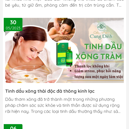
bé yêu, từ giữ ấm, phòng cảm đến trị côn trùng cắn. Thế
nhưng, giữa vô vàn lời quảng cáo, nỗi lo lớn nhất của mẹ
chính là làm sao để mua được sản phẩm nguyên chất, an
30
toàn tuyệt đối cho làn da non nớt của con? Mua nhầm dầu
05/2023
tràm pha hóa chất không chỉ vô tác dụng mà còn có thể
gây kích ứng nguy hiểm. Thấu hiểu nỗi lo đó, bài viết...
Tinh dầu xông thải độc đả thông kinh lạc
Dầu thơm xông đã trở thành một trong những phương
pháp chăm sóc sức khỏe và tinh thần được sử dụng rộng
rãi hiện nay. Trong các loại tinh dầu thường thấy như: sả
chanh, oải hương, các loại thảo mộc thì dầu tràm là một
lựa chọn phổ biến nhờ các tác dụng đa năng của nó. Hãy
06