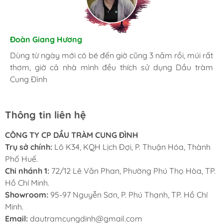
Hương Suri
Đoàn Giang Hương
Nhã An
Đã mua nhiều lần, giờ trong nhà lúc nào cũng phải có
Dùng từ ngày mới có bé đến giờ cũng 3 năm rồi, múi rất
Là một người khá kỹ tính, tôi luôn luôn lựa chọn những
chai Dầu tràm Cung Đình, bị cái gì cũng có thể sử dụng
thơm, giờ cả nhà mình đều thích sử dụng Dầu tràm
sản phẩm tốt nhất. Và đây là nơi tôi đặt trọng niềm tin.
được.
Cung Đình
Thông tin liên hệ
CÔNG TY CP DẦU TRÀM CUNG ĐÌNH
Trụ sở chính:
Lô K34, KQH Lịch Đợi, P. Thuận Hóa, Thành
Phố Huế.
Chi nhánh 1:
72/12 Lê Văn Phan, Phường Phú Thọ Hòa, TP.
Hồ Chí Minh.
Showroom:
95-97 Nguyễn Sơn, P. Phú Thạnh, TP. Hồ Chí
Minh.
Email:
dautramcungdinh@gmail.com