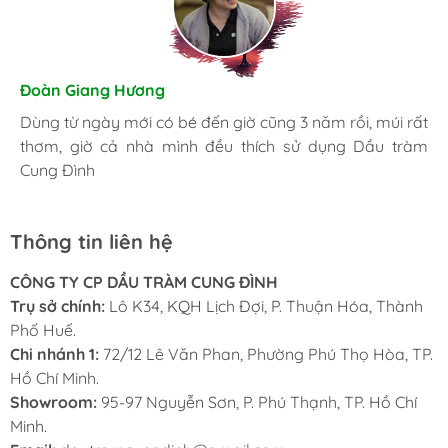
Hương Suri
Đoàn Giang Hương
Nhã An
Đã mua nhiều lần, giờ trong nhà lúc nào cũng phải có
Dùng từ ngày mới có bé đến giờ cũng 3 năm rồi, múi rất
Là một người khá kỹ tính, tôi luôn luôn lựa chọn những
chai Dầu tràm Cung Đình, bị cái gì cũng có thể sử dụng
thơm, giờ cả nhà mình đều thích sử dụng Dầu tràm
sản phẩm tốt nhất. Và đây là nơi tôi đặt trọng niềm tin.
được.
Cung Đình
Thông tin liên hệ
CÔNG TY CP DẦU TRÀM CUNG ĐÌNH
Trụ sở chính:
Lô K34, KQH Lịch Đợi, P. Thuận Hóa, Thành
Phố Huế.
Chi nhánh 1:
72/12 Lê Văn Phan, Phường Phú Thọ Hòa, TP.
Hồ Chí Minh.
Showroom:
95-97 Nguyễn Sơn, P. Phú Thạnh, TP. Hồ Chí
Minh.