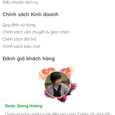
Điều khoản dịch vụ
Chính sách Kinh doanh
Quy định sử dụng
Chính sách vận chuyển & giao nhận
Chính sách đổi trả
Chính sách bảo mật
Đánh giá khách hàng
Hương Suri
Đoàn Giang Hương
Nhã An
Đã mua nhiều lần, giờ trong nhà lúc nào cũng phải có
Dùng từ ngày mới có bé đến giờ cũng 3 năm rồi, múi rất
Là một người khá kỹ tính, tôi luôn luôn lựa chọn những