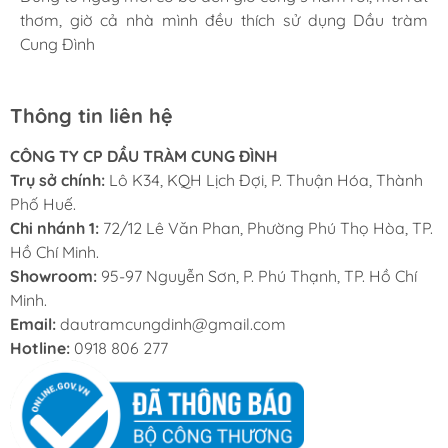
chai Dầu tràm Cung Đình, bị cái gì cũng có thể sử dụng
thơm, giờ cả nhà mình đều thích sử dụng Dầu tràm
sản phẩm tốt nhất. Và đây là nơi tôi đặt trọng niềm tin.
được.
Cung Đình
Thông tin liên hệ
CÔNG TY CP DẦU TRÀM CUNG ĐÌNH
Trụ sở chính:
Lô K34, KQH Lịch Đợi, P. Thuận Hóa, Thành
Phố Huế.
Chi nhánh 1:
72/12 Lê Văn Phan, Phường Phú Thọ Hòa, TP.
Hồ Chí Minh.
Showroom:
95-97 Nguyễn Sơn, P. Phú Thạnh, TP. Hồ Chí
Minh.
Email:
dautramcungdinh@gmail.com
Hotline:
0918 806 277