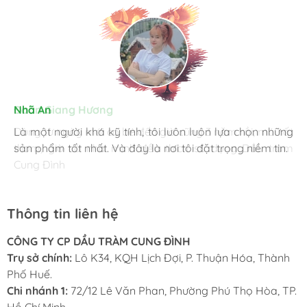
Hương Suri
Đoàn Giang Hương
Nhã An
Đã mua nhiều lần, giờ trong nhà lúc nào cũng phải có
Dùng từ ngày mới có bé đến giờ cũng 3 năm rồi, múi rất
Là một người khá kỹ tính, tôi luôn luôn lựa chọn những
chai Dầu tràm Cung Đình, bị cái gì cũng có thể sử dụng
thơm, giờ cả nhà mình đều thích sử dụng Dầu tràm
sản phẩm tốt nhất. Và đây là nơi tôi đặt trọng niềm tin.
được.
Cung Đình
Thông tin liên hệ
CÔNG TY CP DẦU TRÀM CUNG ĐÌNH
Trụ sở chính:
Lô K34, KQH Lịch Đợi, P. Thuận Hóa, Thành
Phố Huế.
Chi nhánh 1:
72/12 Lê Văn Phan, Phường Phú Thọ Hòa, TP.
Hồ Chí Minh.