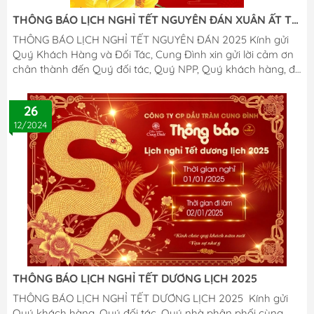
THÔNG BÁO LỊCH NGHỈ TẾT NGUYÊN ĐÁN XUÂN ẤT TỴ
2025
THÔNG BÁO LỊCH NGHỈ TẾT NGUYÊN ĐÁN 2025 Kính gửi
Quý Khách Hàng và Đối Tác, Cung Đình xin gửi lời cảm ơn
chân thành đến Quý đối tác, Quý NPP, Quý khách hàng, đã
đồng hành và ủng hộ chúng tôi trong suốt thời gian qua.
Nhằm thuận tiện cho việc giao dịch, chúng tôi xin thông
26
báo Lịch Nghỉ Tết Nguyên Đán 2025 Lịch Nghỉ Tết: Từ Thứ
12/2024
Bảy, 25/01 (26/12 Âm lịch) đến Chủ Nhật, 02/02 (05/01 Âm
lịch) Thời gian hoạt động trở lại: Từ ngày 03/02/2025
(06/01 ÂL). Nhân dịp năm mới, CUNNG ĐÌNH xin kính chúc
Quý khách: An Khang –...
THÔNG BÁO LỊCH NGHỈ TẾT DƯƠNG LỊCH 2025
THÔNG BÁO LỊCH NGHỈ TẾT DƯƠNG LỊCH 2025 Kính gửi
Quý khách hàng, Quý đối tác, Quý nhà phân phối cùng