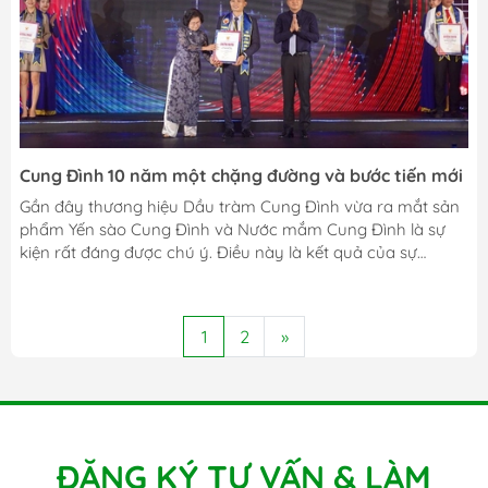
Cung Đình 10 năm một chặng đường và bước tiến mới
Gần đây thương hiệu Dầu tràm Cung Đình vừa ra mắt sản
phẩm Yến sào Cung Đình và Nước mắm Cung Đình là sự
kiện rất đáng được chú ý. Điều này là kết quả của sự
nghiên cứu, khảo sát thị trường để hiểu rõ mong muốn của
khách hàng hiện tại, với mục tiêu đa dạng hóa nhu cầu về
sản phẩm cho tất cả mọi người và đặc biệt là chăm sóc
1
2
»
sức khỏe cho mẹ & bé. Với chặng đường hơn 10 năm hình
thành và phát triển, Dầu tràm Cung Đình không chỉ là một
sản...
ĐĂNG KÝ TƯ VẤN & LÀM