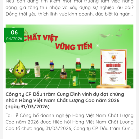
Nếu bạn đang tìm kiếm một môi trường làm việc năng
động, gia tăng thu nhập và xây dựng sự nghiệp lâu dài?
Đồng thời yêu thích lĩnh vực kinh doanh, đặc biệt là ngành
hàng Mẹ & Bé, Cung Đình chính là nơi dành cho bạn. Với
hơn 14 năm hình thành và phát triển, Công ty CP Dầu tràm
06
Cung Đình không ngừng nghiên cứu và phát triển các sản
04/2026
phẩm chăm sóc sức khỏe từ thiên nhiên, từng bước xây
dựng hệ thống phân phối rộng khắp trên toàn quốc. Nhằm
mở rộng hệ thống kinh doanh, chúng tôi tìm...
Công ty CP Dầu tràm Cung Đình vinh dự đạt chứng
nhận Hàng Việt Nam Chất Lượng Cao năm 2026
(ngày 31/03/2026)
Tại Lễ Công bố doanh nghiệp Hàng Việt Nam Chất Lượng
Cao năm 2026 được Hiệp hội Hàng Việt Nam Chất Lượng
Cao tổ chức ngày 31/03/2026, Công ty CP Dầu tràm Cung
Đình vinh dự đạt chứng nhận "Hàng Việt Nam Chất Lượng