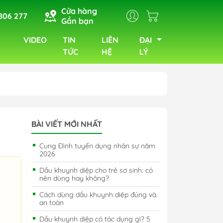
Cửa hàng
806 277
Gần bạn
VIDEO
TIN
LIÊN
ĐẠI
TỨC
HỆ
LÝ
BÀI VIẾT MỚI NHẤT
Cung Đình tuyển dụng nhân sự năm
2026
Dầu khuynh diệp cho trẻ sơ sinh: có
nên dùng hay không?
Cách dùng dầu khuynh diệp đúng và
an toàn
Dầu khuynh diệp có tác dụng gì? 5