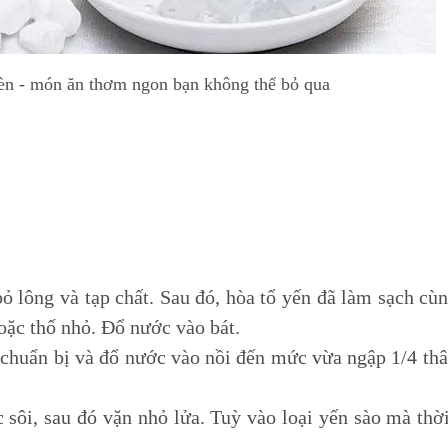
n - món ăn thơm ngon bạn không thể bỏ qua
ỏ lông và tạp chất. Sau đó, hòa tổ yến đã làm sạch cù
ặc thố nhỏ. Đổ nước vào bát.
 chuẩn bị và đổ nước vào nồi đến mức vừa ngập 1/4 th
sôi, sau đó vặn nhỏ lửa. Tuỳ vào loại yến sào mà thờ