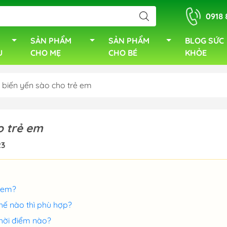
0918 
SẢN PHẨM
SẢN PHẨM
BLOG SỨC
U
CHO MẸ
CHO BÉ
KHỎE
 biến yến sào cho trẻ em
o trẻ em
23
ẻ em?
thế nào thì phù hợp?
thời điểm nào?