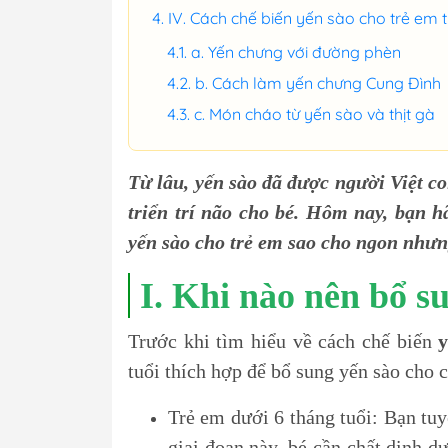
IV. Cách chế biến yến sào cho trẻ e
a. Yến chưng với đường phèn
b. Cách làm yến chưng Cung Đình
c. Món cháo từ yến sào và thịt gà
Từ lâu, yến sào đã được người Việt c
triển trí não cho bé. Hôm nay, bạn 
yến sào cho trẻ em sao cho ngon nhưn
I. Khi nào nên bổ s
Trước khi tìm hiểu về cách chế biến
y
tuổi thích hợp để bổ sung yến sào cho
Trẻ em dưới 6 tháng tuổi: Bạn tuy
giai đoạn này, bé cần chất dinh 