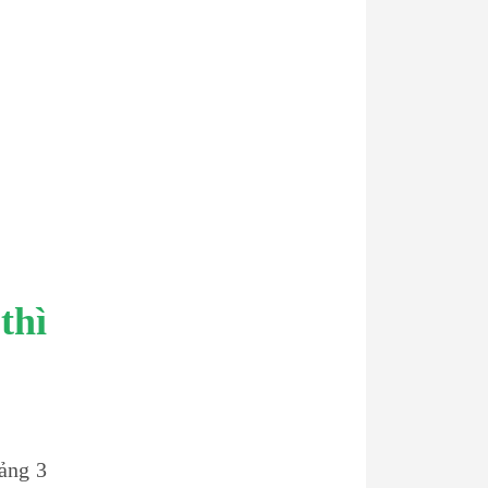
thì
oảng 3