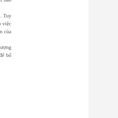
m. Tuy
o việc
ển của
 lượng
để bổ