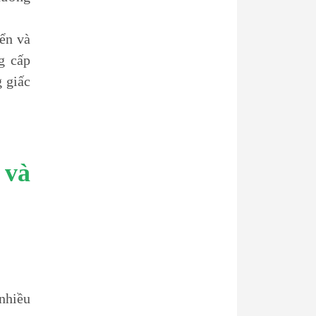
iển và
g cấp
g giấc
 và
 nhiều