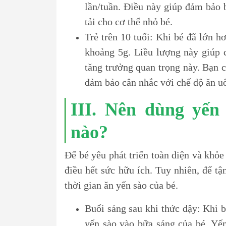
lần/tuần. Điều này giúp đảm bảo
tải cho cơ thể nhỏ bé.
Trẻ trên 10 tuổi: Khi bé đã lớn h
khoảng 5g. Liều lượng này giúp cơ
tăng trưởng quan trọng này. Bạn 
đảm bảo cân nhắc với chế độ ăn uố
III. Nên dùng yến
nào?
Để bé yêu phát triển toàn diện và khỏ
điều hết sức hữu ích. Tuy nhiên, để tậ
thời gian ăn yến sào của bé.
Buổi sáng sau khi thức dậy: Khi b
yến sào vào bữa sáng của bé. Yế