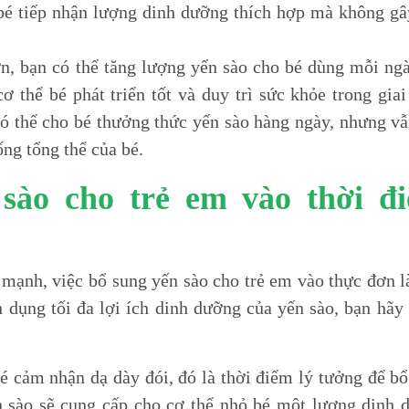
 bé tiếp nhận lượng dinh dưỡng thích hợp mà không gâ
ơn, bạn có thể tăng lượng yến sào cho bé dùng mỗi ng
 thể bé phát triển tốt và duy trì sức khỏe trong gia
có thể cho bé thưởng thức yến sào hàng ngày, nhưng v
ng tổng thể của bé.
 sào cho trẻ em vào thời đ
e mạnh, việc bổ sung yến sào cho trẻ em vào thực đơn 
n dụng tối đa lợi ích dinh dưỡng của yến sào, bạn hãy
é cảm nhận dạ dày đói, đó là thời điểm lý tưởng để b
n sào sẽ cung cấp cho cơ thể nhỏ bé một lượng dinh 