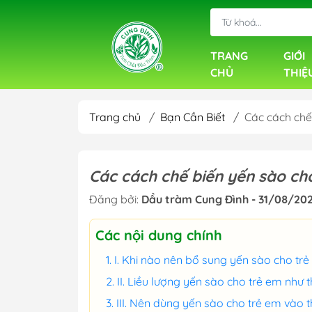
TRANG
GIỚI
CHỦ
THIỆ
Trang chủ
/
Bạn Cần Biết
/
Các cách chế
Các cách chế biến yến sào ch
Đăng bởi:
Dầu tràm Cung Đình - 31/08/20
Các nội dung chính
I. Khi nào nên bổ sung yến sào cho tr
II. Liều lượng yến sào cho trẻ em như 
III. Nên dùng yến sào cho trẻ em vào 