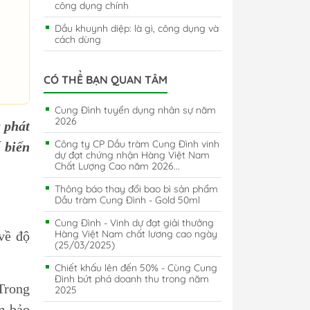
công dụng chính
Dầu khuynh diệp: là gì, công dụng và
cách dùng
CÓ THỂ BẠN QUAN TÂM
Cung Đình tuyển dụng nhân sự năm
2026
 phát
Công ty CP Dầu tràm Cung Đình vinh
 biến
dự đạt chứng nhận Hàng Việt Nam
Chất Lượng Cao năm 2026...
Thông báo thay đổi bao bì sản phẩm
Dầu tràm Cung Đình - Gold 50ml
Cung Đình - Vinh dự đạt giải thưởng
Hàng Việt Nam chất lương cao ngày
 về độ
(25/03/2025)
Chiết khấu lên đến 50% - Cùng Cung
Đình bứt phá doanh thu trong năm
 Trong
2025
m bảo