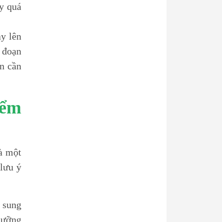
y quá
ày lên
i đoạn
ẫn cần
iểm
là một
 lưu ý
ổ sung
dưỡng