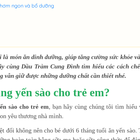
m thơm ngon và bổ dưỡng
oi là món ăn dinh dưỡng, giúp tăng cường sức khỏe và
hãy cùng Dầu Tràm Cung Đình tìm hiểu các cách chế
g vẫn giữ được những dưỡng chất cần thiết nhé.
ung yến sào cho trẻ em?
ến sào cho trẻ em
, bạn hãy cùng chúng tôi tìm hiểu
 con yêu thương nhà mình.
ệt đối không nên cho bé dưới 6 tháng tuổi ăn yến sào.
dưỡng hoàn toàn bằng sữa mẹ hoặc sữa công thức để đả