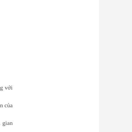
ng với
ân của
i gian