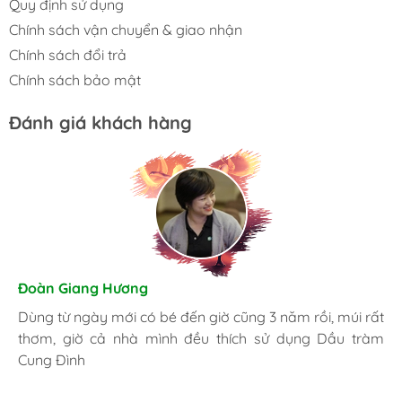
Quy định sử dụng
Chính sách vận chuyển & giao nhận
Chính sách đổi trả
Chính sách bảo mật
Đánh giá khách hàng
Hương Suri
Đoàn Giang Hương
Nhã An
Đã mua nhiều lần, giờ trong nhà lúc nào cũng phải có
Dùng từ ngày mới có bé đến giờ cũng 3 năm rồi, múi rất
Là một người khá kỹ tính, tôi luôn luôn lựa chọn những
chai Dầu tràm Cung Đình, bị cái gì cũng có thể sử dụng
thơm, giờ cả nhà mình đều thích sử dụng Dầu tràm
sản phẩm tốt nhất. Và đây là nơi tôi đặt trọng niềm tin.
được.
Cung Đình