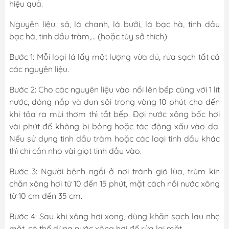
hiệu quả.
Nguyên liệu: sả, lá chanh, lá bưởi, lá bạc hà, tinh dầu
bạc hà, tinh dầu tràm,... (hoặc tùy sở thích)
Bước 1: Mỗi loại lá lấy một lượng vừa đủ, rửa sạch tất cả
các nguyên liệu.
Bước 2: Cho các nguyên liệu vào nồi lên bếp cùng với 1 lít
nước, đóng nắp và đun sôi trong vòng 10 phút cho đến
khi tỏa ra mùi thơm thì tắt bếp. Đợi nước xông bốc hơi
vài phút để không bị bỏng hoặc tác động xấu vào da.
Nếu sử dụng tinh dầu tràm hoặc các loại tinh dầu khác
thì chỉ cần nhỏ vài giọt tinh dầu vào.
Bước 3: Người bệnh ngồi ở nơi tránh gió lùa, trùm kín
chăn xông hơi từ 10 đến 15 phút, mặt cách nồi nước xông
từ 10 cm đến 35 cm.
Bước 4: Sau khi xông hơi xong, dùng khăn sạch lau nhẹ
mặt, có thể dùng nước xông hơi để rửa lại mặt.