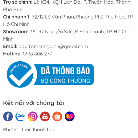
Trụ sở chính:
Lô K34, KQH Lịch Đợi, P. Thuận Hóa, Thành
Phố Huế.
Chi nhánh 1:
72/12 Lê Văn Phan, Phường Phú Thọ Hòa, TP.
Hồ Chí Minh.
Showroom:
95-97 Nguyễn Sơn, P. Phú Thạnh, TP. Hồ Chí
Minh.
Email:
dautramcungdinh@gmail.com
Hotline:
0918 806 277
Kết nối với chúng tôi
Phương thức thanh toán