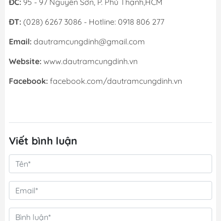
ĐC:
95 - 97 Nguyễn Sơn, P. Phú Thạnh,HCM
ĐT:
(028) 6267 3086 - Hotline: 0918 806 277
Email:
dautramcungdinh@gmail.com
Website:
www.dautramcungdinh.vn
Facebook:
facebook.com/dautramcungdinh.vn
Viết bình luận