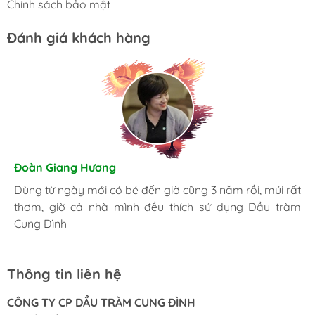
Chính sách bảo mật
Đánh giá khách hàng
Hương Suri
Đoàn Giang Hương
Nhã An
Đã mua nhiều lần, giờ trong nhà lúc nào cũng phải có
Dùng từ ngày mới có bé đến giờ cũng 3 năm rồi, múi rất
Là một người khá kỹ tính, tôi luôn luôn lựa chọn những
chai Dầu tràm Cung Đình, bị cái gì cũng có thể sử dụng
thơm, giờ cả nhà mình đều thích sử dụng Dầu tràm
sản phẩm tốt nhất. Và đây là nơi tôi đặt trọng niềm tin.
được.
Cung Đình
Thông tin liên hệ
CÔNG TY CP DẦU TRÀM CUNG ĐÌNH