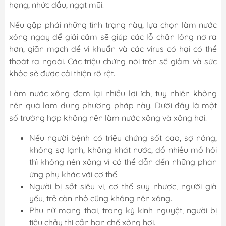
họng, nhức đầu, ngạt mũi.
Nếu gặp phải những tình trạng này, lựa chọn làm nước
xông ngay để giải cảm sẽ giúp các lỗ chân lông nở ra
hơn, giãn mạch để vi khuẩn và các virus có hại có thể
thoát ra ngoài. Các triệu chứng nói trên sẽ giảm và sức
khỏe sẽ được cải thiện rõ rệt.
Làm nước xông đem lại nhiều lợi ích, tuy nhiên không
nên quá lạm dụng phương pháp này. Dưới đây là một
số trường hợp không nên làm nước xông và xông hơi:
Nếu người bệnh có triệu chứng sốt cao, sợ nóng,
không sợ lạnh, không khát nước, đổ nhiều mồ hôi
thì không nên xông vì có thể dẫn đến những phản
ứng phụ khác với cơ thể.
Người bị sốt siêu vi, cơ thể suy nhược, người già
yếu, trẻ còn nhỏ cũng không nên xông.
Phụ nữ mang thai, trong kỳ kinh nguyệt, người bị
tiêu chảy thì cần hạn chế xông hơi.