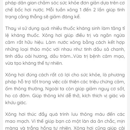
pháp dân gian chăm sóc sức khỏe đơn giản dựa trên cơ
chế bốc hơi nước. Mỗi tuần xông 1 đến 2 lần giúp tình
trạng căng thẳng sẽ giảm đáng kể.
Thay vì sử dụng quá nhiều thuốc kháng sinh làm tăng tỉ
lệ kháng thuốc. Xông hơi giúp điều trị và ngăn ngừa
cảm rất hữu hiệu. Làm nước xông bằng cách kết hợp
những loại thảo mộc với nhau như: tinh dầu sả chanh,
tinh dầu oải hương, dầu tràm...Vừa trị bệnh cảm mạo,
vừa tạo kháng thể tự nhiên.
Xông hơi đúng cách rất có lợi cho sức khỏe, là phương
pháp hỗ trợ tốt trong việc cải thiện các triệu chứng cảm,
ốm thông thường. Ngoài ta còn giúp giảm nguy cơ sốt,
ho có đờm. Giúp thông khí dễ thở, kích thích vị giác và
khứu giác.
Xông hơi thúc đẩy quá trình lưu thông máu đến các
mao mạch. Vì thế giúp bạn có một làn da ăn chắc, mịn
màng và trắng hồng tự nhiên. Xông hơi cũng giúp cải