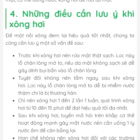
4. Những điều cần lưu ý khi
xông hơi
Để một nồi xông đem lại hiệu quả tốt nhất, chúng ta
cũng cần lưu ý một số vấn đề sau:
Trước khi xông hơi nên rửa mặt thật sạch. Lúc này
lỗ chân lông mở to, nếu da mặt không sạch sẽ dễ
gây dính bụi bẩn vào lỗ chân lông
Tuyệt đối không nên tắm ngay sau khi xông
hơi. Lúc này lỗ chân lông mở to dễ bị nhiễm nước
thậm chí là bị thương hàn.
Chỉ nên xông hơi 1 đến 2 lần 1 tuần, quá trình xông
hơi từ 10 đến 15 phút để đạt hiệu quả tối đa nhất.
Sau khi xông hơi, tuyến mồ hôi trên khắp cơ thể
hoạt động mạnh gây mất nước nên cần uống 1 ly
nước ấm để cân bằng lại.
Hạn chế không nên xông hơi đối với các trường