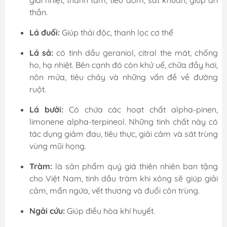
giải nhiệt, thanh tâm, tiêu đờm, sát khuẩn, giúp an
thần.
Lá đuối:
Giúp thải độc, thanh lọc cơ thể
Lá sả:
có tinh dầu geraniol, citral the mát, chống
ho, hạ nhiệt. Bên cạnh đó còn khử uế, chữa đầy hơi,
nôn mửa, tiêu chảy và những vấn đề về đường
ruột.
Lá bưởi:
Có chứa các hoạt chất alpha-pinen,
limonene alpha-terpineol. Những tinh chất này có
tác dụng giảm đau, tiêu thực, giải cảm và sát trùng
vùng mũi họng.
Tràm:
là sản phẩm quý giá thiên nhiên ban tặng
cho Việt Nam,
tinh dầu tràm
khi xông sẽ giúp giải
cảm, mẩn ngứa, vết thương và đuổi côn trùng.
Ngải cứu:
Giúp điều hòa khí huyết.