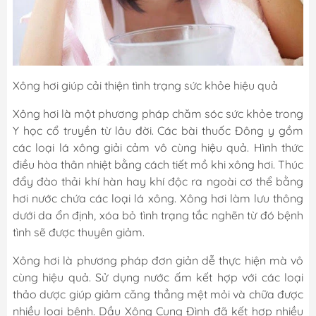
Xông hơi giúp cải thiện tình trạng sức khỏe hiệu quả
Xông hơi là một phương pháp chăm sóc sức khỏe trong
Y học cổ truyền từ lâu đời. Các bài thuốc Đông y gồm
các loại lá xông giải cảm vô cùng hiệu quả. Hình thức
điều hòa thân nhiệt bằng cách tiết mồ khi xông hơi. Thúc
đẩy đào thải khí hàn hay khí độc ra ngoài cơ thể bằng
hơi nước chứa các loại lá xông. Xông hơi làm lưu thông
dưới da ổn định, xóa bỏ tình trạng tắc nghẽn từ đó bệnh
tình sẽ được thuyên giảm.
Xông hơi là phương pháp đơn giản dễ thực hiện mà vô
cùng hiệu quả. Sử dụng nước ấm kết hợp với các loại
thảo dược giúp giảm căng thẳng mệt mỏi và chữa được
nhiều loại bệnh.
Dầu Xông Cung Đình
đã kết hợp nhiều