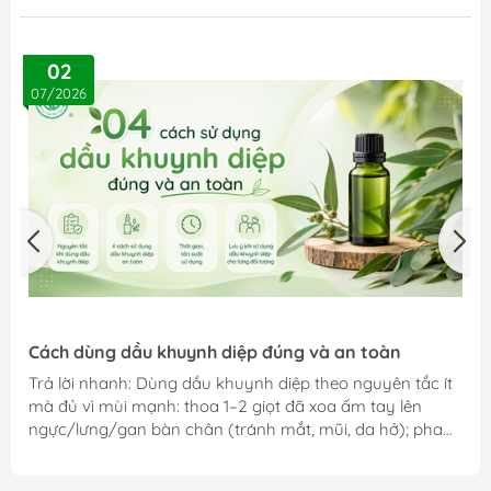
02
07/2026
Cách dùng dầu khuynh diệp đúng và an toàn
Trả lời nhanh: Dùng dầu khuynh diệp theo nguyên tắc ít
mà đủ vì mùi mạnh: thoa 1–2 giọt đã xoa ấm tay lên
ngực/lưng/gan bàn chân (tránh mắt, mũi, da hở); pha
loãng với dầu nền cho da nhạy cảm; nhỏ vài giọt vào
nước tắm ấm (người lớn) hoặc máy xông. Trẻ nhỏ và bà