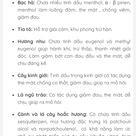
Bạc hà:
Chứa nhiều tinh dầu menthol, α - β pinen,
menthol làm loãng đờm, the mát , chống viêm,
giảm đau.
Tía tô:
Hỗ trợ giải cảm, khu phong trừ hàn.
Hương nhu:
Chứa tinh dầu eugenol và methyl
eugenol giúp hành khí, trừ thấp, thanh nhiệt giải
độc. Làm giảm bớt cơn đau đầu và the mát, dễ
chịu đáng kể.
Cây kinh giới:
Tinh dầu trong kinh giới có tác dụng
the mát, chống co thắt, giảm đau, giúp ra mồ hôi.
Lá ngũ trảo:
Có tác dụng giảm đau, the mát, dễ
chịu, giúp ra mồ hôi.
Cành và lá cây hoắc hương:
Có chứa tinh dầu
sesquiterpen, mùi hương đặc trưng là patchouli
alcol và norpatchoulenol… có khả năng làm ức