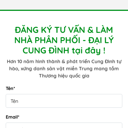
bầu cần thận trọng, dùng loãng và hỏi ý kiến bác sĩ. Nội
dung chính Nguyên tắc chung khi dùng Cần chuẩn bị gì?
Cách 1: Thoa giữ ấm Cách 2: Xoa bóp (pha dầu nền)
Cách 3: Pha nước tắm Cách 4: Xông phòng / khuếch tán
Cách dùng theo...
ĐĂNG KÝ TƯ VẤN & LÀM
NHÀ PHÂN PHỐI - ĐẠI LÝ
CUNG ĐÌNH tại đây !
Hơn 10 năm hình thành & phát triển Cung Đình tự
hào, xứng danh sản vật miền Trung mang tầm
Thương hiệu quốc gia
Tên*
Email*