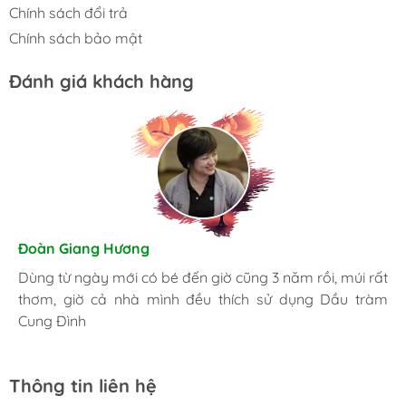
Chính sách đổi trả
Chính sách bảo mật
Đánh giá khách hàng
Hương Suri
Đoàn Giang Hương
Nhã An
Đã mua nhiều lần, giờ trong nhà lúc nào cũng phải có
Dùng từ ngày mới có bé đến giờ cũng 3 năm rồi, múi rất
Là một người khá kỹ tính, tôi luôn luôn lựa chọn những
chai Dầu tràm Cung Đình, bị cái gì cũng có thể sử dụng
thơm, giờ cả nhà mình đều thích sử dụng Dầu tràm
sản phẩm tốt nhất. Và đây là nơi tôi đặt trọng niềm tin.
được.
Cung Đình
Thông tin liên hệ