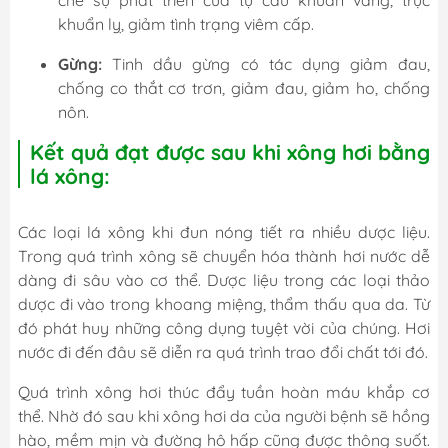
chế sự phát triển của tụ cầu khuẩn vàng, trực
khuẩn lỵ, giảm tình trạng viêm cấp.
Gừng:
Tinh dầu gừng có tác dụng giảm đau,
chống co thắt cơ trơn, giảm đau, giảm ho, chống
nôn.
Kết quả đạt được sau khi xông hơi bằng
lá xông:
Các loại lá xông khi đun nóng tiết ra nhiều dược liệu.
Trong quá trình xông sẽ chuyển hóa thành hơi nước dễ
dàng đi sâu vào cơ thể. Dược liệu trong các loại thảo
dược đi vào trong khoang miệng, thẩm thấu qua da. Từ
đó phát huy những công dụng tuyệt vời của chúng. Hơi
nước đi đến đâu sẽ diễn ra quá trình trao đổi chất tới đó.
Quá trình xông hơi thúc đẩy tuần hoàn máu khắp cơ
thể. Nhờ đó sau khi xông hơi da của người bệnh sẽ hồng
hào, mềm mịn và đường hô hấp cũng được thông suốt.