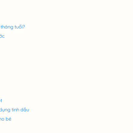
tháng tuổi?
ớc
t
dụng tinh dầu
ho bé