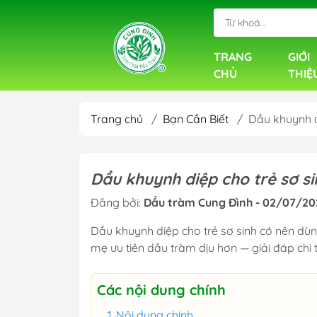
TRANG
GIỚI
CHỦ
THIỆ
Trang chủ
/
Bạn Cần Biết
/
Dầu khuynh d
Dầu khuynh diệp cho trẻ sơ s
Đăng bởi:
Dầu tràm Cung Đình - 02/07/20
Dầu khuynh diệp cho trẻ sơ sinh có nên dùn
mẹ ưu tiên dầu tràm dịu hơn — giải đáp chi ti
Các nội dung chính
Nội dung chính