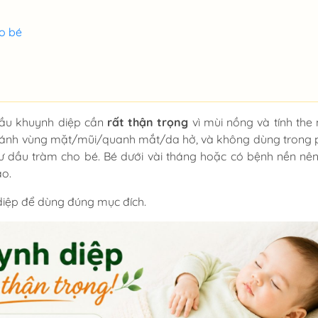
ho bé
 dầu khuynh diệp cần
rất thận trọng
vì mùi nồng và tính the
 tránh vùng mặt/mũi/quanh mắt/da hở, và không dùng trong
hư dầu tràm cho bé. Bé dưới vài tháng hoặc có bệnh nền nên
ào.
diệp
để dùng đúng mục đích.