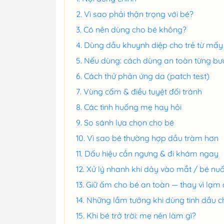
Vì sao phải thận trọng với bé?
Có nên dùng cho bé không?
Dùng dầu khuynh diệp cho trẻ từ mấy 
Nếu dùng: cách dùng an toàn từng bư
Cách thử phản ứng da (patch test)
Vùng cấm & điều tuyệt đối tránh
Các tình huống mẹ hay hỏi
So sánh lựa chọn cho bé
Vì sao bé thường hợp dầu tràm hơn
Dấu hiệu cần ngưng & đi khám ngay
Xử lý nhanh khi dây vào mắt / bé nuố
Giữ ấm cho bé an toàn — thay vì lạm 
Những lầm tưởng khi dùng tinh dầu c
Khi bé trở trời: mẹ nên làm gì?