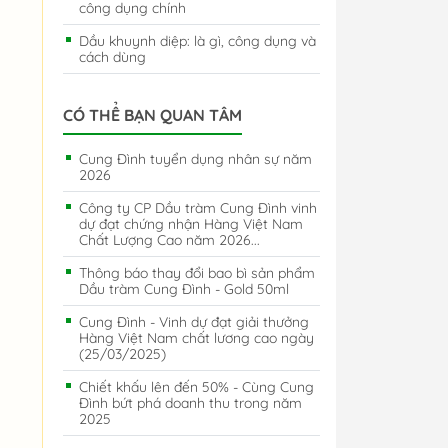
công dụng chính
Dầu khuynh diệp: là gì, công dụng và
cách dùng
CÓ THỂ BẠN QUAN TÂM
Cung Đình tuyển dụng nhân sự năm
2026
Công ty CP Dầu tràm Cung Đình vinh
dự đạt chứng nhận Hàng Việt Nam
Chất Lượng Cao năm 2026...
Thông báo thay đổi bao bì sản phẩm
Dầu tràm Cung Đình - Gold 50ml
Cung Đình - Vinh dự đạt giải thưởng
Hàng Việt Nam chất lương cao ngày
(25/03/2025)
Chiết khấu lên đến 50% - Cùng Cung
Đình bứt phá doanh thu trong năm
2025