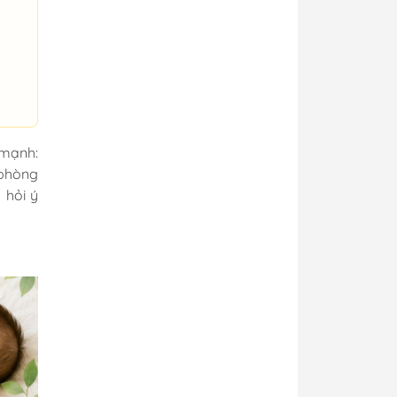
 mạnh:
 phòng
 hỏi ý