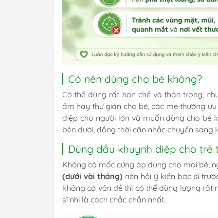
Có nên dùng cho bé không?
Có thể dùng rất hạn chế và thận trọng, n
ấm hay thư giãn cho bé, các mẹ thường ưu 
diệp cho người lớn và muốn dùng cho bé l
bên dưới, đồng thời cân nhắc chuyển sang l
Dùng dầu khuynh diệp cho trẻ 
Không có mốc cứng áp dụng cho mọi bé; ng
(dưới vài tháng)
nên hỏi ý kiến bác sĩ trư
không có vấn đề thì có thể dùng lượng rất 
sĩ nhi là cách chắc chắn nhất.