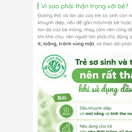
Vì sao phải thận trọng với bé?
Đường thở và làn da của trẻ sơ sinh còn n
khuynh diệp, nếu để gần mũi/mặt bé hoặc 
làn da của bé mỏng, nhạy cảm nên cũng dễ 
khi khó chịu, nên người lớn phải chủ động 
ít, loãng, tránh vùng mặt
, và theo dõi phả