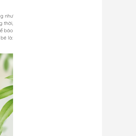
ng như
g thời,
để báo
bé là: