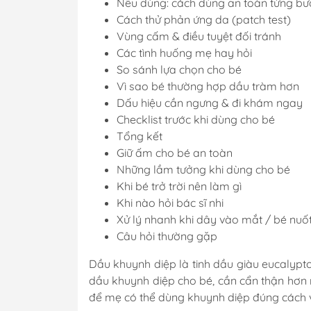
Nếu dùng: cách dùng an toàn từng bư
Cách thử phản ứng da (patch test)
Vùng cấm & điều tuyệt đối tránh
Các tình huống mẹ hay hỏi
So sánh lựa chọn cho bé
Vì sao bé thường hợp dầu tràm hơn
Dấu hiệu cần ngưng & đi khám ngay
Checklist trước khi dùng cho bé
Tổng kết
Giữ ấm cho bé an toàn
Những lầm tưởng khi dùng cho bé
Khi bé trở trời nên làm gì
Khi nào hỏi bác sĩ nhi
Xử lý nhanh khi dây vào mắt / bé nuố
Câu hỏi thường gặp
Dầu khuynh diệp là tinh dầu giàu eucalypt
dầu khuynh diệp cho bé, cần cẩn thận hơn nh
để mẹ có thể dùng khuynh diệp đúng cách 