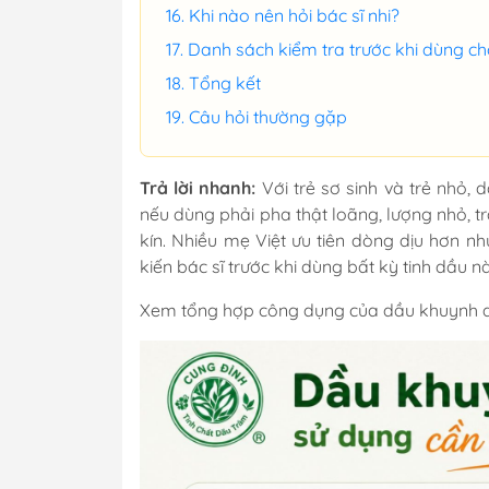
Khi nào nên hỏi bác sĩ nhi?
Danh sách kiểm tra trước khi dùng c
Tổng kết
Câu hỏi thường gặp
Trả lời nhanh:
Với trẻ sơ sinh và trẻ nhỏ,
nếu dùng phải pha thật loãng, lượng nhỏ,
kín. Nhiều mẹ Việt ưu tiên dòng dịu hơn n
kiến bác sĩ trước khi dùng bất kỳ tinh dầu n
Xem tổng hợp
công dụng của dầu khuynh 