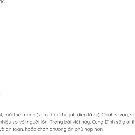
ớc
t
ol, mùi the mạnh (xem
dầu khuynh diệp là gì
). Chính vì vậy, 
iều so với người lớn. Trong bài viết này, Cung Đình sẽ giải th
và an toàn, hoặc chọn phương án phù hợp hơn.