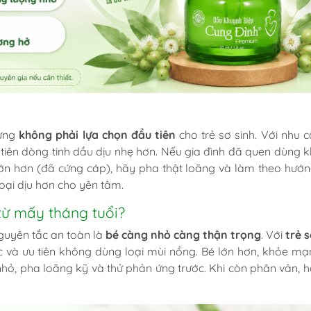
hưng
không phải lựa chọn đầu tiên
cho trẻ sơ sinh. Với nhu c
tiên dòng tinh dầu dịu nhẹ hơn. Nếu gia đình đã quen dùng 
ớn hơn (đã cứng cáp), hãy pha thật loãng và làm theo hướ
oại dịu hơn cho yên tâm.
từ mấy tháng tuổi?
uyên tắc an toàn là
bé càng nhỏ càng thận trọng
. Với
trẻ s
ớc và ưu tiên không dùng loại mùi nồng. Bé lớn hơn, khỏe mạ
nhỏ, pha loãng kỹ và thử phản ứng trước. Khi còn phân vân, h