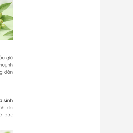
ầu giữ
khuynh
ng dẫn
ơ sinh
nh, da
ỏi bác