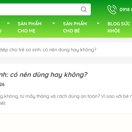
0918 
SẢN PHẨM
SẢN PHẨM
BLOG SỨC
U
CHO MẸ
CHO BÉ
KHỎE
iệp cho trẻ sơ sinh: có nên dùng hay không?
inh: có nên dùng hay không?
26
g không, từ mấy tháng và cách dùng an toàn? Vì sao với bé 
ết.