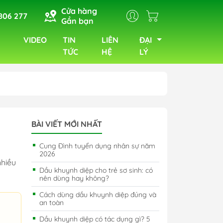
Cửa hàng
806 277
Gần bạn
VIDEO
TIN
LIÊN
ĐẠI
TỨC
HỆ
LÝ
BÀI VIẾT MỚI NHẤT
Cung Đình tuyển dụng nhân sự năm
2026
nhiều
Dầu khuynh diệp cho trẻ sơ sinh: có
nên dùng hay không?
Cách dùng dầu khuynh diệp đúng và
an toàn
Dầu khuynh diệp có tác dụng gì? 5