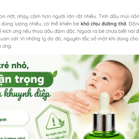
on nớt, nhạy cảm hơn người lớn rất nhiều. Tinh dầu mùi nồ
dùng lượng nhiều, có thể khiến bé
khó chịu đường thở
. Đồn
kích ứng nếu thoa dầu đậm đặc. Ngoài ra bé chưa biết nói 
quan sát. Vì những lý do đó, nguyên tắc số một khi dùng cho 
n ứng.