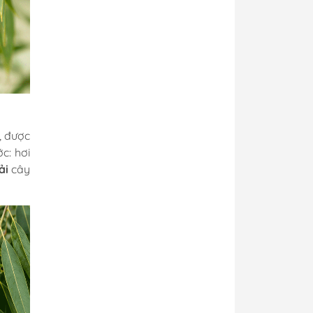
, được
c: hơi
ải
cây