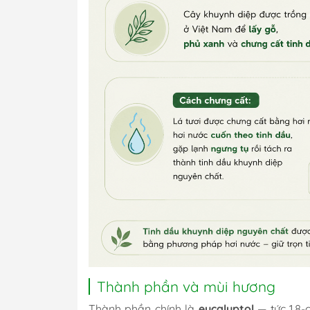
Thành phần và mùi hương
Thành phần chính là
eucalyptol
— tức
1,8-