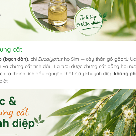
ưng cất
p (bạch đàn)
, chi
Eucalyptus
họ Sim — cây thân gỗ gốc từ Úc
 và chưng cất tinh dầu. Lá tươi được chưng cất bằng hơi nướ
tách ra thành tinh dầu nguyên chất. Cây khuynh diệp
không ph
iệt.