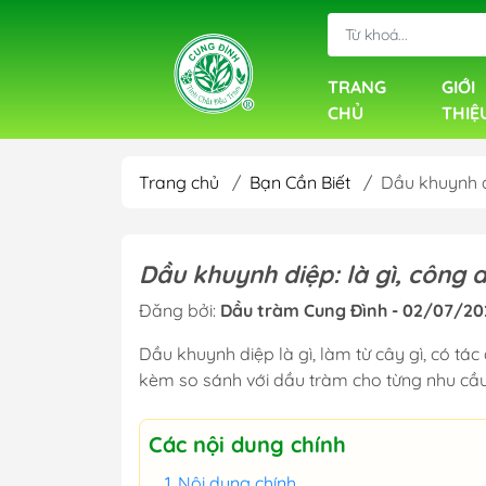
TRANG
GIỚI
CHỦ
THIỆ
Trang chủ
/
Bạn Cần Biết
/
Dầu khuynh d
Dầu khuynh diệp: là gì, công
Đăng bởi:
Dầu tràm Cung Đình - 02/07/20
Dầu khuynh diệp là gì, làm từ cây gì, có t
kèm so sánh với dầu tràm cho từng nhu cầu
Các nội dung chính
Nội dung chính