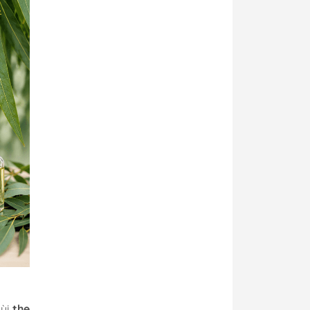
mùi
the