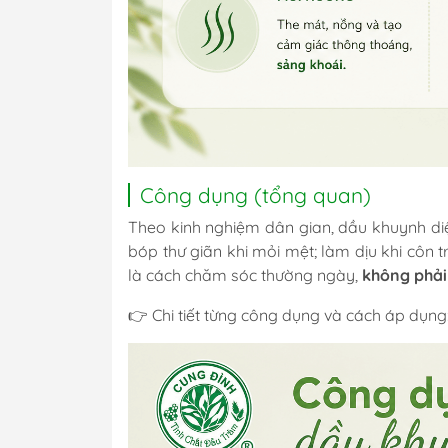
Công dụng (tổng quan)
Theo kinh nghiệm dân gian, dầu khuynh di
bóp thư giãn khi mỏi mệt; làm dịu khi côn 
là cách chăm sóc thường ngày,
không phải
👉 Chi tiết từng công dụng và cách áp dụn