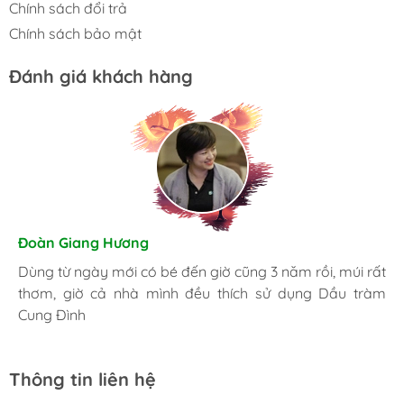
Chính sách đổi trả
Chính sách bảo mật
Đánh giá khách hàng
Hương Suri
Đoàn Giang Hương
Nhã An
Đã mua nhiều lần, giờ trong nhà lúc nào cũng phải có
Dùng từ ngày mới có bé đến giờ cũng 3 năm rồi, múi rất
Là một người khá kỹ tính, tôi luôn luôn lựa chọn những
chai Dầu tràm Cung Đình, bị cái gì cũng có thể sử dụng
thơm, giờ cả nhà mình đều thích sử dụng Dầu tràm
sản phẩm tốt nhất. Và đây là nơi tôi đặt trọng niềm tin.
được.
Cung Đình
Thông tin liên hệ