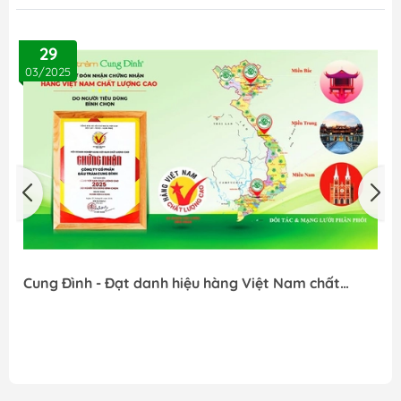
29
03/2025
0
Cung Đình - Đạt danh hiệu hàng Việt Nam chất
T
lượng cao 2025
q
C
l
t
đ
v