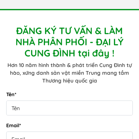
c
C
thư
d
ĐĂNG KÝ TƯ VẤN & LÀM
NHÀ PHÂN PHỐI - ĐẠI LÝ
CUNG ĐÌNH tại đây !
Hơn 10 năm hình thành & phát triển Cung Đình tự
hào, xứng danh sản vật miền Trung mang tầm
Thương hiệu quốc gia
Tên*
Email*