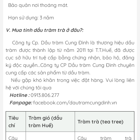
Bảo quản nơi thoáng mát.
Hạn sử dụng: 3 năm
V. Mua tinh dầu tràm trà ở đâu?:
Công ty Cp. Dầu tràm Cung Đình là thương hiệu dầu
tràm được thành lập từ năm 2011 tại T.T.Huế, đã được
cục sở hữu trí tuệ cấp bằng chứng nhận, bảo hộ, đăng
ký độc quyền...Công ty CP Dầu tràm Cung Đình chuyên
cung cấp các sản phẩm từ dầu tràm.
Nếu gặp khó khăn trong việc đặt hàng. Vui lòng liên
hệ với chúng tôi qua
Hotline :
0913.806.277
Fanpage:
facebook.com/dautramcungdinh.vn
Tiêu
Tràm gió (dầu
Tràm trà (tea tree)
chí
tràm Huế)
Cây
Cây tràm trà