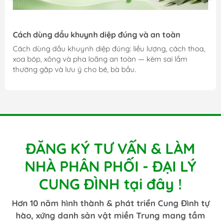
Cách dùng dầu khuynh diệp đúng và an toàn
Cách dùng dầu khuynh diệp đúng: liều lượng, cách thoa,
xoa bóp, xông và pha loãng an toàn — kèm sai lầm
thường gặp và lưu ý cho bé, bà bầu.
ĐĂNG KÝ TƯ VẤN & LÀM
NHÀ PHÂN PHỐI - ĐẠI LÝ
CUNG ĐÌNH tại đây !
Hơn 10 năm hình thành & phát triển Cung Đình tự
hào, xứng danh sản vật miền Trung mang tầm