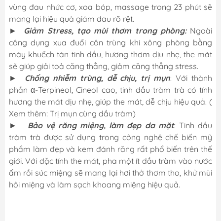
vùng đau nhức cơ, xoa bóp, massage trong 23 phút sẽ
mang lại hiệu quả giảm đau rõ rệt.
►
Giảm Stress, tạo mùi thơm trong phòng:
Ngoài
công dụng xua đuổi côn trùng khi xông phòng bằng
máy khuếch tán tinh dầu, hương thơm dịu nhẹ, the mát
sẽ giúp giải toả căng thẳng, giảm căng thẳng stress.
►
Chống nhiễm trùng, dễ chịu, trị mụn
: Với thành
phần α-Terpineol, Cineol cao, tinh dầu tràm trà có tính
hương the mát dịu nhẹ, giúp the mát, dễ chịu hiệu quả. (
Xem thêm: Trị mụn cùng dầu tràm)
►
Bảo vệ răng miệng, làm đẹp da mặt
: Tinh dầu
tràm trà được sử dụng trong công nghệ chế biến mỹ
phẩm làm đẹp và kem đánh răng rất phổ biến trên thế
giới. Với đặc tính the mát, pha một ít dầu tràm vào nước
ấm rồi súc miệng sẽ mang lại hơi thở thơm tho, khử mùi
hôi miệng và làm sạch khoang miệng hiệu quả.