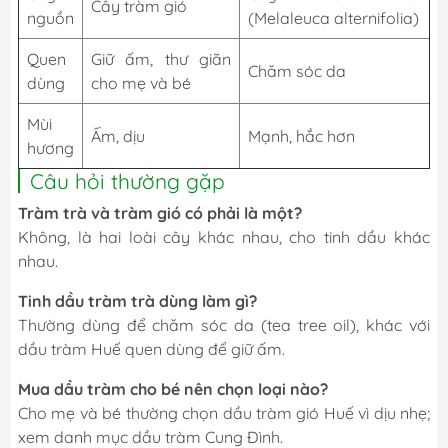
Cây tràm gió
nguồn
(Melaleuca alternifolia)
Quen
Giữ ấm, thư giãn
Chăm sóc da
dùng
cho mẹ và bé
Mùi
Ấm, dịu
Mạnh, hắc hơn
hương
Câu hỏi thường gặp
Tràm trà và tràm gió có phải là một?
Không, là hai loài cây khác nhau, cho tinh dầu khác
nhau.
Tinh dầu tràm trà dùng làm gì?
Thường dùng để chăm sóc da (tea tree oil), khác với
dầu tràm Huế quen dùng để giữ ấm.
Mua dầu tràm cho bé nên chọn loại nào?
Cho mẹ và bé thường chọn dầu tràm gió Huế vì dịu nhẹ;
xem danh mục dầu tràm Cung Đình.