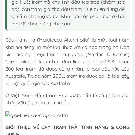
gió Huế: tràm trà cho tinh dầu tea tree (chăm sóc
da), còn tràm gió cho dầu tràm Huế quen dùng để
giữ ấm cho mẹ và bé. Khi mua nên phân biệt rõ hai
loại để chọn đúng nhu cầu.
Cây tràm trà (Malaleuca Alternifolia) là một loại tràm
khá nổi tiếng, là một loại thực vật có hoa trong họ Đào
kim nương. Loại tràm này được (Maiden & Betche)
Cheel miêu tả khoa học đầu tiên vào năm 1924, thuộc
200 loại tràm đã được công nhận, là loài đặc hữu của
Australia. Trước năm 2006, tràm trà được coi là loại cây
bí mật quốc gia của Australia.
Ở Việt Nam, dầu tràm Huế được nấu từ
cây tràm gió,
khác với cây tràm trà
của Úc.
GIỚI THIỆU VỀ CÂY TRÀM TRÀ, TÍNH NĂNG & CÔNG
DỤNG