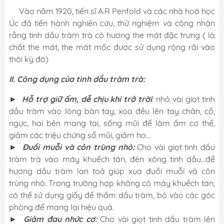
Vào năm 1920, tiến sĩ A.R Penfold và các nhà hoá học
Úc đã tiến hành nghiên cứu, thử nghiệm và công nhận
rằng tinh dầu tràm trà có hương the mát đặc trưng ( là
chất the mát, the mát mốc được sử dụng rộng rãi vào
thời kỳ đó)
II. Công dụng của tinh dầu tràm trà:
►
Hỗ trợ giữ ấm, dễ chịu khi trở trời
: nhỏ vài giọt tinh
dầu tràm vào lòng bàn tay, xoa đều lên tay chân, cổ,
ngực, hai bên mang tai, sống mũi để làm ấm cơ thể,
giảm các triệu chứng sổ mũi, giảm ho…
►
Đuổi muỗi và côn trùng nhỏ:
Cho vài giọt tinh dầu
tràm trà vào máy khuếch tán, đèn xông tinh dầu…để
hương dầu tràm lan toả giúp xua đuổi muỗi và côn
trùng nhỏ. Trong trường hợp không có máy khuếch tán,
có thể sử dụng giấy để thấm dầu tràm, bỏ vào các góc
phòng để mang lại hiệu quả.
►
Giảm đau nhức cơ:
Cho vài giọt tinh dầu tràm lên