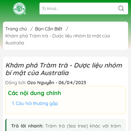
Trang chủ
/
Bạn Cần Biết
/
Khám phá Tràm trà - Dược liệu nhóm bí mật của
Australia
Khám phá Tràm trà - Dược liệu nhóm
bí mật của Australia
Đăng bởi:
Ozo Nguyễn - 06/04/2023
Các nội dung chính
Câu hỏi thường gặp
Trả lời nhanh:
Tràm trà (tea tree) khác với tràm