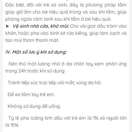
Đặc biệt, đối với trẻ sơ sinh, đây là phương pháp tắm
giúp giữ ấm cho bé hiệu quả trong và sau khi tắm, giúp
phòng ngừa cảm lạnh sau khi tắm ở bé hiệu quả.
►
Vệ sinh nhà cửa, khử mùi:
Cho vài giọt dầu tràm vào
khăn, hoặc pha vào bình xịt rửa kiếng, giúp làm sạch và
tạo mùi thơm thanh mát.
IV. Một số lưu ý khi sử dụng:
Nên thử một lượng nhỏ ở da chân tay xem phản ứng
trong 24h trước khi sử dụng
Tránh tiếp xúc trực tiếp với mắt, vùng da hở.
Để xa tầm tay trẻ em.
Không sử dụng để uống.
Tỷ lệ pha loãng tinh dầu với trẻ em là 1% và người lớn
là 15%