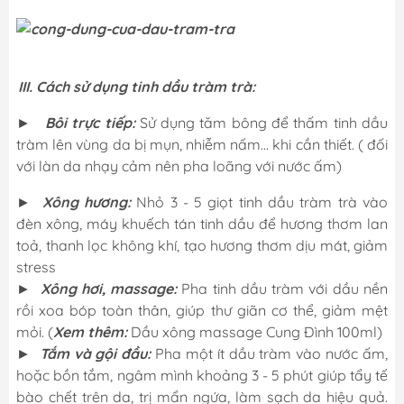
III. Cách sử dụng tinh dầu tràm trà:
►
Bôi trực tiếp:
Sử dụng tăm bông để thấm tinh dầu
tràm lên vùng da bị mụn, nhiễm nấm… khi cần thiết. ( đối
với làn da nhạy cảm nên pha loãng với nước ấm)
►
Xông hương:
Nhỏ 3 - 5 giọt tinh dầu tràm trà vào
đèn xông, máy khuếch tán tinh dầu để hương thơm lan
toả, thanh lọc không khí, tạo hương thơm dịu mát, giảm
stress
►
Xông hơi, massage:
Pha tinh dầu tràm với dầu nền
rồi xoa bóp toàn thân, giúp thư giãn cơ thể, giảm mệt
mỏi. (
Xem thêm:
Dầu xông massage Cung Đình 100ml
)
►
Tắm và gội đầu:
Pha một ít dầu tràm vào nước ấm,
hoặc bồn tắm, ngâm mình khoảng 3 - 5 phút giúp tẩy tế
bào chết trên da, trị mẩn ngứa, làm sạch da hiệu quả.