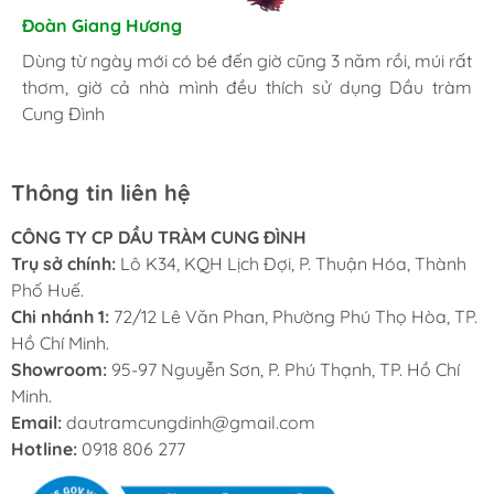
Hương Suri
Đoàn Giang Hương
Nhã An
Đã mua nhiều lần, giờ trong nhà lúc nào cũng phải có
Dùng từ ngày mới có bé đến giờ cũng 3 năm rồi, múi rất
Là một người khá kỹ tính, tôi luôn luôn lựa chọn những
chai Dầu tràm Cung Đình, bị cái gì cũng có thể sử dụng
thơm, giờ cả nhà mình đều thích sử dụng Dầu tràm
sản phẩm tốt nhất. Và đây là nơi tôi đặt trọng niềm tin.
được.
Cung Đình
Thông tin liên hệ
CÔNG TY CP DẦU TRÀM CUNG ĐÌNH
Trụ sở chính:
Lô K34, KQH Lịch Đợi, P. Thuận Hóa, Thành
Phố Huế.
Chi nhánh 1:
72/12 Lê Văn Phan, Phường Phú Thọ Hòa, TP.
Hồ Chí Minh.
Showroom:
95-97 Nguyễn Sơn, P. Phú Thạnh, TP. Hồ Chí
Minh.
Email:
dautramcungdinh@gmail.com
Hotline:
0918 806 277