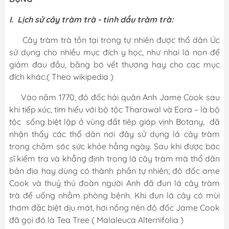
I. Lịch sử cây tràm trà - tinh dầu tràm trà:
Cây tràm trà tồn tại trong tự nhiên được thổ dân Úc
sử dụng cho nhiều mục đích y học, như nhai lá non để
giảm đau đầu, băng bó vết thương hay cho cac mục
đích khác.(
Theo wikipedia
)
Vào năm 1770, đô đốc hải quân Anh Jame Cook sau
khi tiếp xúc, tìm hiểu với bộ tộc Tharawal và Eora – là bộ
tộc sống biệt lập ở vùng đất tiêp giáp vịnh Botany, đã
nhận thấy các thổ dân nơi đây sử dụng lá cây tràm
trong chăm sóc sức khỏe hằng ngày. Sau khi được bác
sĩ kiểm tra và khẳng định trong lá cây tràm mà thổ dân
bản địa hay dùng có thành phần tự nhiên; đô đốc ame
Cook và thuỷ thủ đoàn người Anh đã đun lá cây tràm
trà để uống nhằm phòng bệnh. Khi đun lá cây có mùi
thơm đặc biệt dịu mát, hơi nồng nên đô đốc Jame Cook
đã gọi đó là Tea Tree ( Malaleuca Alternifolia )