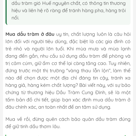
dầu tràm gió Huế nguyên chất, có thông tin thương
hiệu và liên hệ rõ ràng để tránh hàng pha, hàng trôi
nổi.
Mua dầu tràm ở đâu
uy tín, chất lượng
luôn là câu hỏi
lớn đối với người tiêu dùng, đặc biệt là các gia đình có
trẻ nhỏ và người lớn tuổi. Khi mùa mưa và mùa lạnh
đang đến gần, nhu cầu sử dụng dầu tràm để phòng và
trị cảm cúm, giữ ấm cơ thể lại càng tăng cao. Tuy nhiên,
đứng trước một thị trường "vàng thau lẫn lộn", làm thế
nào để chọn được một địa chỉ đáng tin cậy, tránh xa
hàng giả, hàng kém chất lượng? Bài viết này, với sự bảo
chứng từ thương hiệu Dầu Tràm Cung Đình, sẽ là một
tấm bản đồ chi tiết, giúp bạn xác định mua dầu tràm ở
đâu chính xác, an toàn nhất để an tâm sử dụng.
Mua về rồi, đừng quên
cách bảo quản dầu tràm đúng
để giữ tinh dầu thơm lâu.