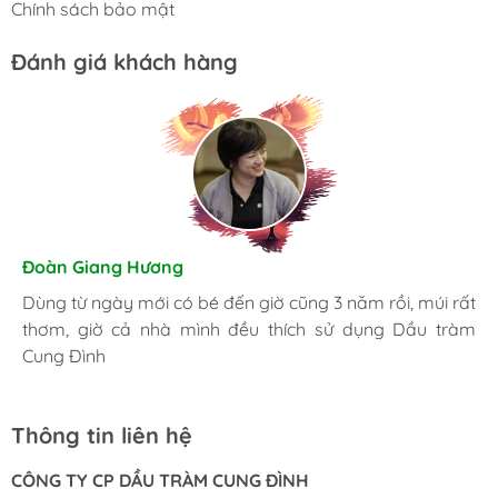
Chính sách bảo mật
Đánh giá khách hàng
Hương Suri
Đoàn Giang Hương
Nhã An
Đã mua nhiều lần, giờ trong nhà lúc nào cũng phải có
Dùng từ ngày mới có bé đến giờ cũng 3 năm rồi, múi rất
Là một người khá kỹ tính, tôi luôn luôn lựa chọn những
chai Dầu tràm Cung Đình, bị cái gì cũng có thể sử dụng
thơm, giờ cả nhà mình đều thích sử dụng Dầu tràm
sản phẩm tốt nhất. Và đây là nơi tôi đặt trọng niềm tin.
được.
Cung Đình
Thông tin liên hệ
CÔNG TY CP DẦU TRÀM CUNG ĐÌNH