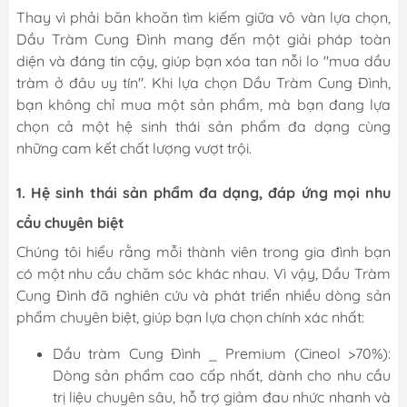
Thay vì phải băn khoăn tìm kiếm giữa vô vàn lựa chọn,
Dầu Tràm Cung Đình mang đến một giải pháp toàn
diện và đáng tin cậy, giúp bạn xóa tan nỗi lo "mua dầu
tràm ở đâu uy tín". Khi lựa chọn Dầu Tràm Cung Đình,
bạn không chỉ mua một sản phẩm, mà bạn đang lựa
chọn cả một hệ sinh thái sản phẩm đa dạng cùng
những cam kết chất lượng vượt trội.
1. Hệ sinh thái sản phẩm đa dạng, đáp ứng mọi nhu
cầu chuyên biệt
Chúng tôi hiểu rằng mỗi thành viên trong gia đình bạn
có một nhu cầu chăm sóc khác nhau. Vì vậy, Dầu Tràm
Cung Đình đã nghiên cứu và phát triển nhiều dòng sản
phẩm chuyên biệt, giúp bạn lựa chọn chính xác nhất:
Dầu tràm Cung Đình _ Premium (Cineol >70%):
Dòng sản phẩm cao cấp nhất, dành cho nhu cầu
trị liệu chuyên sâu, hỗ trợ giảm đau nhức nhanh và