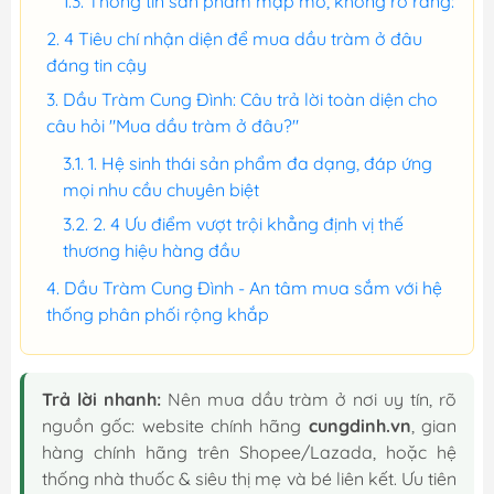
Thông tin sản phẩm mập mờ, không rõ ràng:
4 Tiêu chí nhận diện để mua dầu tràm ở đâu
đáng tin cậy
Dầu Tràm Cung Đình: Câu trả lời toàn diện cho
câu hỏi "Mua dầu tràm ở đâu?"
1. Hệ sinh thái sản phẩm đa dạng, đáp ứng
mọi nhu cầu chuyên biệt
2. 4 Ưu điểm vượt trội khẳng định vị thế
thương hiệu hàng đầu
Dầu Tràm Cung Đình - An tâm mua sắm với hệ
thống phân phối rộng khắp
Trả lời nhanh:
Nên mua dầu tràm ở nơi uy tín, rõ
nguồn gốc: website chính hãng
cungdinh.vn
, gian
hàng chính hãng trên Shopee/Lazada, hoặc hệ
thống nhà thuốc & siêu thị mẹ và bé liên kết. Ưu tiên