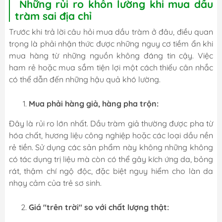
Những rủi ro khôn lường khi mua dầu
tràm sai địa chỉ
Trước khi trả lời câu hỏi mua dầu tràm ở đâu, điều quan
trọng là phải nhận thức được những nguy cơ tiềm ẩn khi
mua hàng từ những nguồn không đáng tin cậy. Việc
ham rẻ hoặc mua sắm tiện lợi một cách thiếu cân nhắc
có thể dẫn đến những hậu quả khó lường.
Mua phải hàng giả, hàng pha trộn:
Đây là rủi ro lớn nhất. Dầu tràm giả thường được pha từ
hóa chất, hương liệu công nghiệp hoặc các loại dầu nền
rẻ tiền. Sử dụng các sản phẩm này không những không
có tác dụng trị liệu mà còn có thể gây kích ứng da, bỏng
rát, thậm chí ngộ độc, đặc biệt nguy hiểm cho làn da
nhạy cảm của trẻ sơ sinh.
Giá "trên trời" so với chất lượng thật: