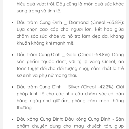
hiệu quả vượt trội. Đây cũng là món quà sức khỏe
sang trọng và tinh tế.
Dầu tràm Cung Đình _ Diamond (Cineol ~65.8%):
Lựa chọn cao cấp cho người lớn, kết hợp giữa
chăm sóc sức khỏe và hỗ trợ làm đẹp da, kháng
khuẩn không khí mạnh mẽ.
Dầu tràm Cung Đình _ Gold (Cineol ~58.8%): Dòng
sản phẩm "quốc dân", với tỷ lệ vàng Cineol, an
toàn tuyệt đối cho đối tượng nhạy cảm nhất là trẻ
sơ sinh và phụ nữ mang thai.
Dầu tràm Cung Đình _ Silver (Cineol ~42.2%): Giải
pháp kinh tế cho các nhu cầu chăm sóc cơ bản
hàng ngày như giữ ấm, phòng cảm mạo thông
thường.
Dầu xông Cung Đình: Dầu xông Cung Đình - Sản
phẩm chuyên dụng cho máy khuếch tán, giúp