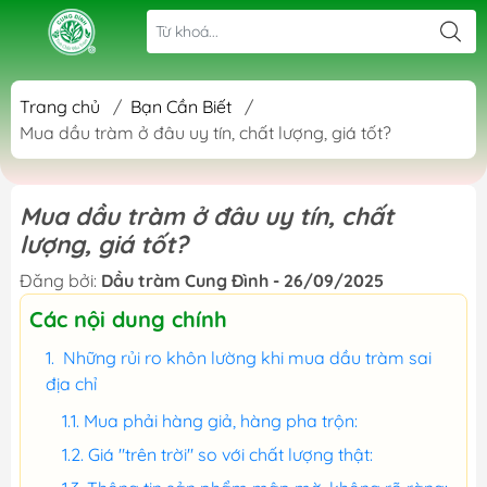
Trang chủ
/
Bạn Cần Biết
/
Mua dầu tràm ở đâu uy tín, chất lượng, giá tốt?
Mua dầu tràm ở đâu uy tín, chất
lượng, giá tốt?
Đăng bởi:
Dầu tràm Cung Đình - 26/09/2025
Các nội dung chính
Những rủi ro khôn lường khi mua dầu tràm sai
địa chỉ
Mua phải hàng giả, hàng pha trộn:
Giá "trên trời" so với chất lượng thật: