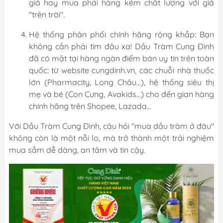
giá hay mua phải hàng kém chất lượng với giá
"trên trời".
Hệ thống phân phối chính hãng rộng khắp: Bạn
không cần phải tìm đâu xa! Dầu Tràm Cung Đình
đã có mặt tại hàng ngàn điểm bán uy tín trên toàn
quốc: từ website cungdinh.vn, các chuỗi nhà thuốc
lớn (Pharmacity, Long Châu...), hệ thống siêu thị
mẹ và bé (Con Cưng, Avakids...) cho đến gian hàng
chính hãng trên Shopee, Lazada...
Với Dầu Tràm Cung Đình, câu hỏi "mua dầu tràm ở đâu"
không còn là một nỗi lo, mà trở thành một trải nghiệm
mua sắm dễ dàng, an tâm và tin cậy.