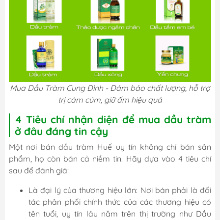
Mua Dầu Tràm Cung Đình - Đảm bảo chất lượng, hỗ trợ
trị cảm cúm, giữ ấm hiệu quả
4 Tiêu chí nhận diện để mua dầu tràm
ở đâu đáng tin cậy
Một nơi bán dầu tràm Huế uy tín không chỉ bán sản
phẩm, họ còn bán cả niềm tin. Hãy dựa vào 4 tiêu chí
sau để đánh giá:
Là đại lý của thương hiệu lớn: Nơi bán phải là đối
tác phân phối chính thức của các thương hiệu có
tên tuổi, uy tín lâu năm trên thị trường như Dầu